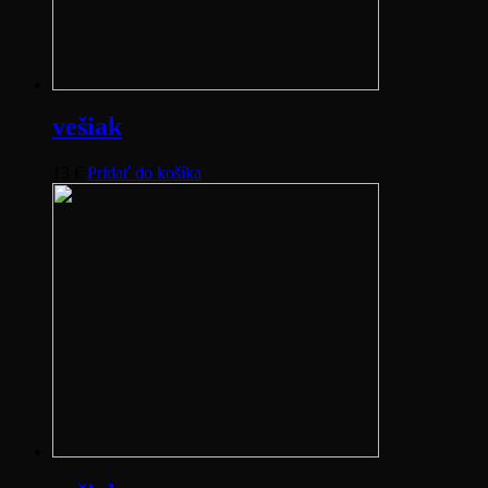
vešiak
13
€
Pridať do košíka