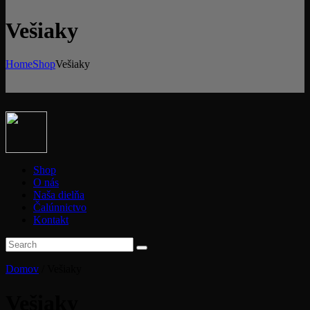
Vešiaky
Home
Shop
Vešiaky
Shop
O nás
Naša dielňa
Čalúnnictvo
Kontakt
Domov
/ Vešiaky
Vešiaky