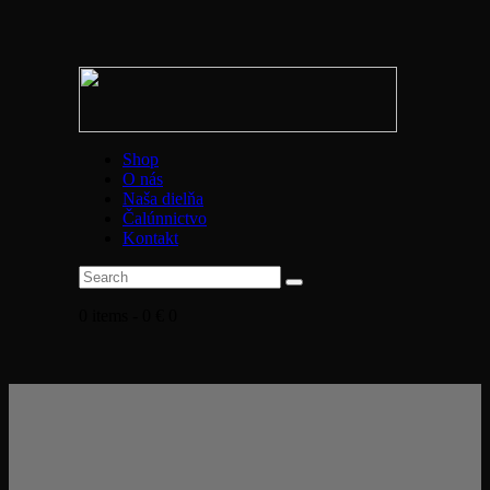
Shop
O nás
Naša dielňa
Čalúnnictvo
Kontakt
0 items
-
0 €
0