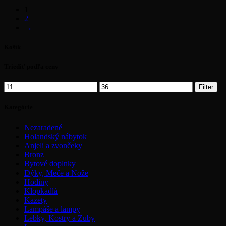
1
2
→
Košík
Triediť podľa ceny
Minimálna
Maximálna
Filter
cena
cena
Kategórie
Nezaradené
Holandský nábytok
Anjeli a zvončeky
Bronz
Bytové doplnky
Dýky, Meče a Nože
Hodiny
Klopkadlá
Kazety
Lampáše a lampy
Lebky, Kostry a Zuby