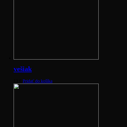
vešiak
13
€
Pridať do košíka