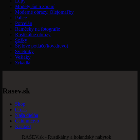
Lupy
Modely áut a zbraní
Moderné obrazy, Olejomaľby
Palice
Porcelán
Ramčeky na fotografie
Rustikálne obrazy
Sošky
Štýlové potlače(kov,drevo)
Svietniky
Vešiaky
Zrkadlá
Rasev.sk
Shop
O nás
Naša dielňa
Čalúnnictvo
Kontakt
RAŠEV.sk - Rustikálny a holandský nábytok