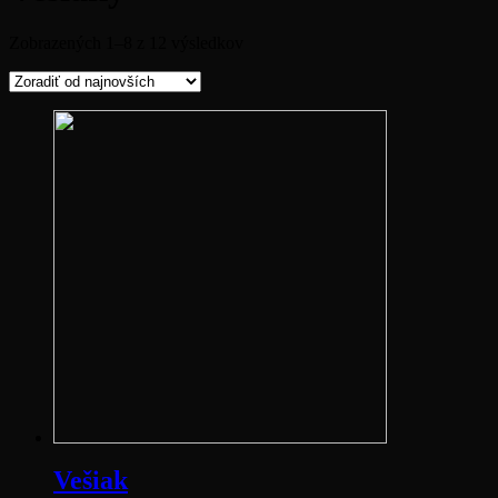
Zobrazených 1–8 z 12 výsledkov
Vešiak