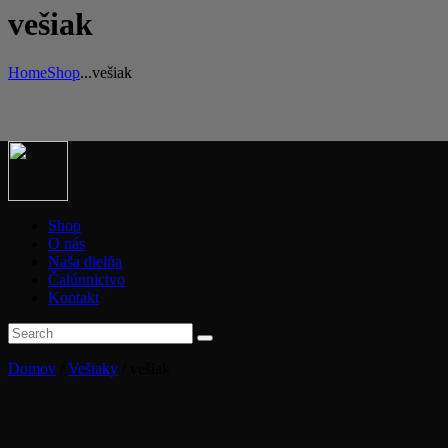
vešiak
Home
Shop
...
vešiak
Shop
O nás
Naša dielňa
Čalúnnictvo
Kontakt
Domov
/
Vešiaky
/ vešiak