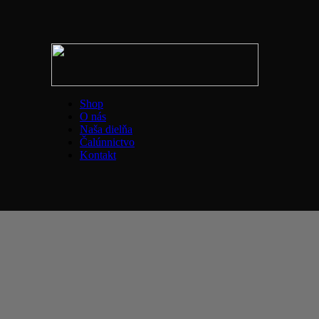
Shop
O nás
Naša dielňa
Čalúnnictvo
Kontakt