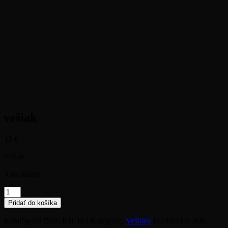
vešiak
15
€
vešiak
3 na sklade
množstvo
vešiak
Pridať do košíka
Katalógové číslo:
KH 113
Kategórie:
Vešiaky
Product ID:
890