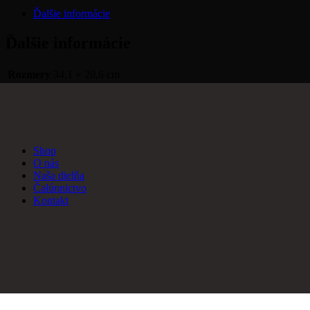
Ďalšie informácie
Ďalšie informácie
Rozmery
34,1 × 20,6 cm
Shop
O nás
Naša dielňa
Čalúnnictvo
Kontakt