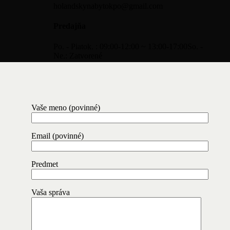
holandskynabytokpo@gmail.com
Predajňa
Po. - Piatok. : 09:00-12:00 ~ 13:00-17:00
So. -
Ne.: Zatvorené
Vaše meno (povinné)
Email (povinné)
Predmet
Vaša správa