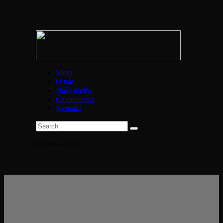
Shop
O nás
Naša dielňa
Čalúnnictvo
Kontakt
0 items
-
0 €
0