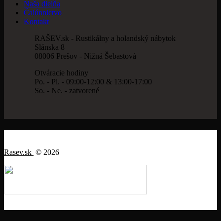
Naša dielňa
Čalúnnictvo
Kontakt
RAŠEV.sk - Rustikálny a holandský nábytok
Slánska 8
08006 Prešov - Nižná Šebastová
Otváracie hodiny
Po. - Pi. - 09:00-12:00 & 13:00-17:00
So. - Ne. - zatvorené
Rasev.sk
© 2026