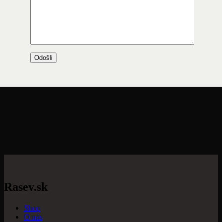
Rasev.sk
Shop
O nás