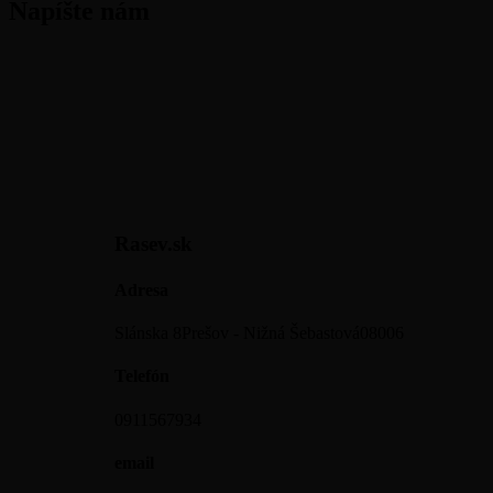
Napíšte nám
Rasev.sk
Adresa
Slánska 8
Prešov - Nižná Šebastová
08006
Telefón
0911567934
email