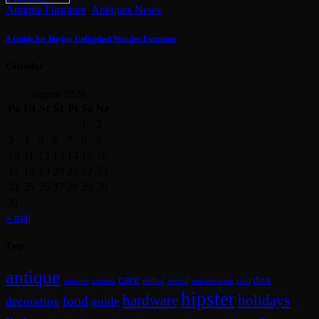
Antique Furniture
,
Antiques News
A Guide for Buying Unfinished Wooden Furniture
Calendar
august 2026
Po
Ut
St
Št
Pi
So
Ne
1
2
3
4
5
6
7
8
9
10
11
12
13
14
15
16
17
18
19
20
21
22
23
24
25
26
27
28
29
30
31
« máj
Tags
antique
care
dark
armoire
camera
chilled
coctail
conservation
cool
hipster
hardware
holidays
food
decorating
guide