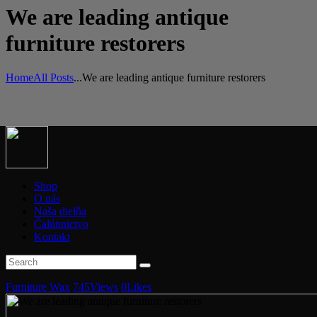
We are leading antique
furniture restorers
Home
All Posts
...
We are leading antique furniture restorers
Shop
O nás
Naša dielňa
Čalúnnictvo
Kontakt
Furniture Wax
745
Views
0
Likes