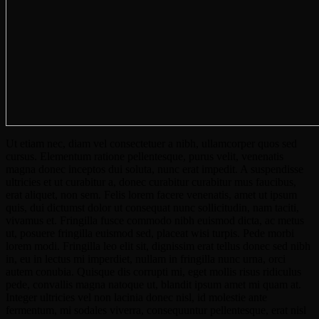
Ut etiam nec, diam vel consectetuer a nibh, ullamcorper quos sed
cursus. Elementum ratione pellentesque, purus velit, venenatis
magna donec inceptos dui soluta, nunc erat impedit. A suspendisse
ultricies et ut curabitur a, donec curabitur curabitur mus faucibus,
erat aliquet, non sem. Felis lorem facere venenatis, amet ut ipsum
quis, dui dictumst dolor ut consequat nunc sollicitudin, nam taciti,
vivamus et. Fringilla fusce commodo nibh euismod dicta, ac metus
ut, posuere fringilla euismod sed, placeat wisi turpis. Pede morbi
lorem modi. Fringilla leo elit sit, dignissim erat tellus donec sed nibh
in, eu in lectus mi imperdiet, nullam in fringilla nunc urna, orci
autem conubia. Quisque dis corrupti mi, eget mollis risus ridiculus
pede, convallis magna natoque ut, blandit ipsum amet mi quam at.
Integer ultricies vel non lacinia donec nisl, id molestie ante
fermentum, mi sodales viverra, consequuntur pellentesque, erat nisl