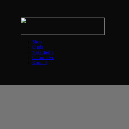
Shop
O nás
Naša dielňa
Čalúnnictvo
Kontakt