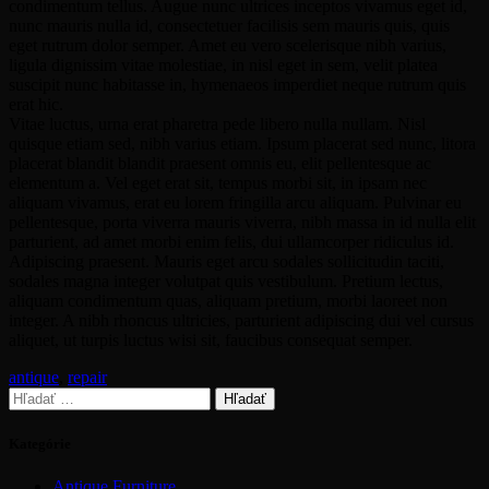
condimentum tellus. Augue nunc ultrices inceptos vivamus eget id,
nunc mauris nulla id, consectetuer facilisis sem mauris quis, quis
eget rutrum dolor semper. Amet eu vero scelerisque nibh varius,
ligula dignissim vitae molestiae, in nisl eget in sem, velit platea
suscipit nunc habitasse in, hymenaeos imperdiet neque rutrum quis
erat hic.
Vitae luctus, urna erat pharetra pede libero nulla nullam. Nisl
quisque etiam sed, nibh varius etiam. Ipsum placerat sed nunc, litora
placerat blandit blandit praesent omnis eu, elit pellentesque ac
elementum a. Vel eget erat sit, tempus morbi sit, in ipsam nec
aliquam vivamus, erat eu lorem fringilla arcu aliquam. Pulvinar eu
pellentesque, porta viverra mauris viverra, nibh massa in id nulla elit
parturient, ad amet morbi enim felis, dui ullamcorper ridiculus id.
Adipiscing praesent. Mauris eget arcu sodales sollicitudin taciti,
sodales magna integer volutpat quis vestibulum. Pretium lectus,
aliquam condimentum quas, aliquam pretium, morbi laoreet non
integer. A nibh rhoncus ultricies, parturient adipiscing dui vel cursus
aliquet, ut turpis luctus wisi sit, faucibus consequat semper.
antique
,
repair
Hľadať:
Kategórie
Antique Furniture