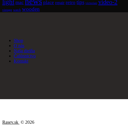
news
light
video-2
tips
mac
place
retro
repair
victorian
wooden
vintage
watch
Shop
O nás
Naša dielňa
Čalúnnictvo
Kontakt
Rasev.sk
© 2026