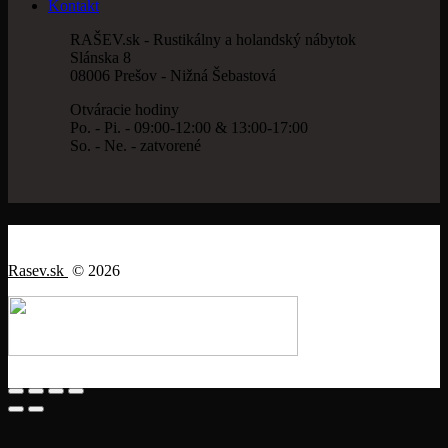
Kontakt
RAŠEV.sk - Rustikálny a holandský nábytok
Slánska 8
08006 Prešov - Nižná Šebastová
Otváracie hodiny
Po. - Pi. - 09:00-12:00 & 13:00-17:00
So. - Ne. - zatvorené
Rasev.sk
© 2026