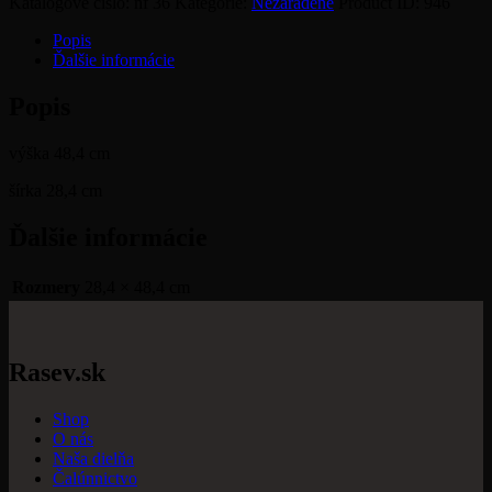
Katalógové číslo:
nf 36
Kategórie:
Nezaradené
Product ID:
946
Popis
Ďalšie informácie
Popis
výška 48,4 cm
šírka 28,4 cm
Ďalšie informácie
Rozmery
28,4 × 48,4 cm
Rasev.sk
Shop
O nás
Naša dielňa
Čalúnnictvo