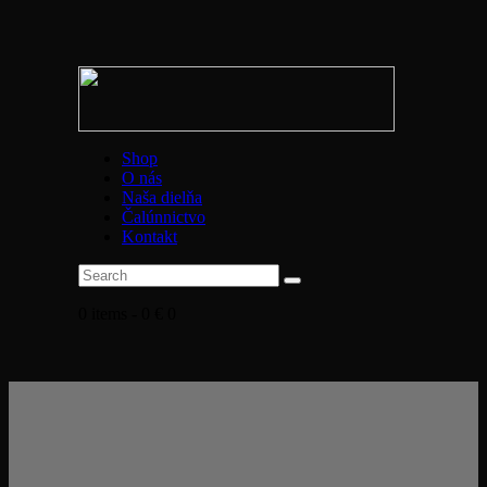
Shop
O nás
Naša dielňa
Čalúnnictvo
Kontakt
0 items
-
0 €
0