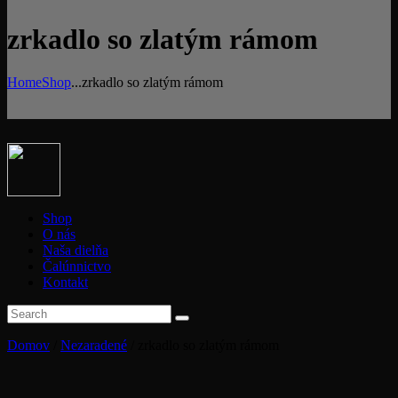
zrkadlo so zlatým rámom
Home
Shop
...
zrkadlo so zlatým rámom
Shop
O nás
Naša dielňa
Čalúnnictvo
Kontakt
Domov
/
Nezaradené
/ zrkadlo so zlatým rámom