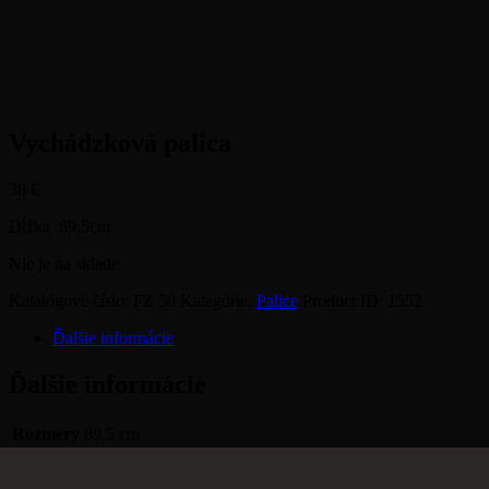
Vychádzková palica
38
€
Dĺžka :89,5cm
Nie je na sklade
Katalógové číslo:
FZ 58
Kategórie:
Palice
Product ID:
1552
Ďalšie informácie
Ďalšie informácie
Rozmery
89,5 cm