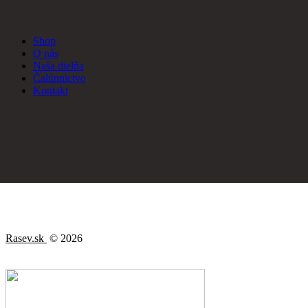
Shop
O nás
Naša dielňa
Čalúnnictvo
Kontakt
Rasev.sk
© 2026