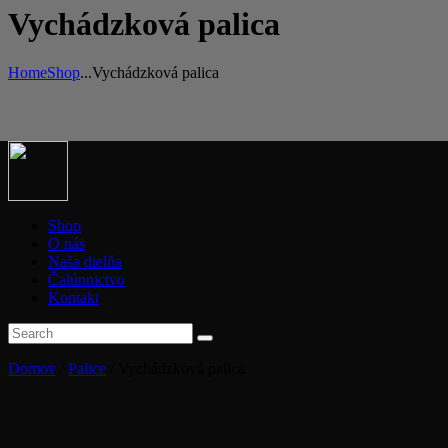
Vychádzková palica
Home
Shop
...
Vychádzková palica
Shop
O nás
Naša dielňa
Čalúnnictvo
Kontakt
Domov
/
Palice
/ Vychádzková palica