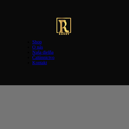
Shop
O nás
Naša dielňa
Čalúnnictvo
Kontakt