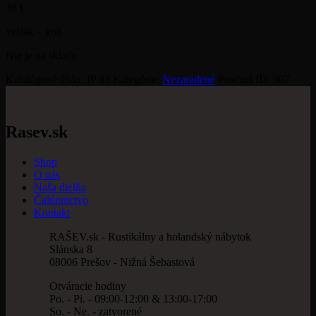
38
€
vešiak – koň
Nie je na sklade
Katalógové číslo:
JP 83
Kategórie:
Nezaradené
Product ID:
907
Rasev.sk
Shop
O nás
Naša dielňa
Čalúnnictvo
Kontakt
RAŠEV.sk - Rustikálny a holandský nábytok
Slánska 8
08006 Prešov - Nižná Šebastová
Otváracie hodiny
Po. - Pi. - 09:00-12:00 & 13:00-17:00
So. - Ne. - zatvorené