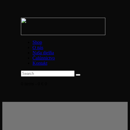
Shop
O nás
Naša dielňa
Čalúnnictvo
Kontakt
0 items
-
0 €
0