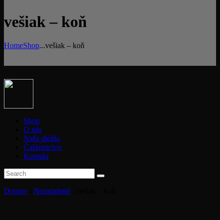
vešiak – koň
Home
Shop
...
vešiak – koň
Shop
O nás
Naša dielňa
Čalúnnictvo
Kontakt
Domov
/
Nezaradené
/ vešiak – koň