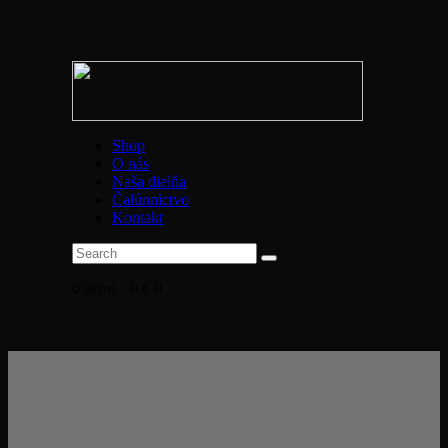
Shop
O nás
Naša dielňa
Čalúnnictvo
Kontakt
0 items
-
0 €
0