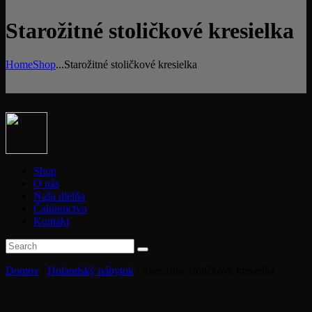
Starožitné stoličkové kresielka
Home
Shop
...
Starožitné stoličkové kresielka
Shop
O nás
Naša dielňa
Čalúnnictvo
Kontakt
Domov
/
Holandský nábytok
/ Starožitné stoličkové kresielka