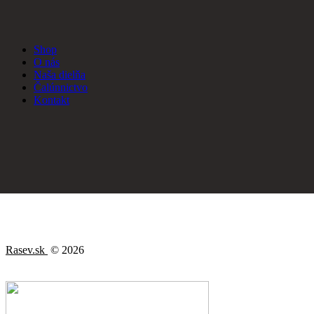
Shop
O nás
Naša dielňa
Čalúnnictvo
Kontakt
Rasev.sk
© 2026