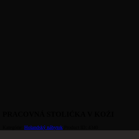
PRACOVNÁ STOLIĆKA V KOŹI
Kategórie:
Holandský nábytok
Product ID:
4340