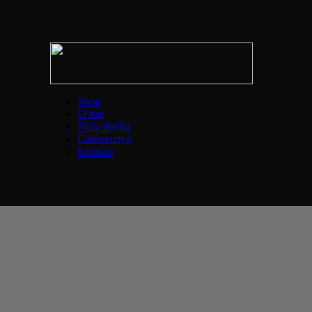
Shop
O nás
Naša dielňa
Čalúnnictvo
Kontakt