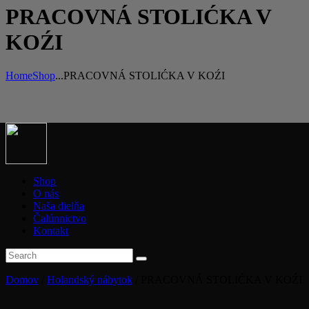
PRACOVNÁ STOLIĆKA V
KOŹI
Home
Shop
...
PRACOVNÁ STOLIĆKA V KOŹI
Shop
O nás
Naša dielňa
Čalúnnictvo
Kontakt
Domov
/
Holandský nábytok
/ PRACOVNÁ STOLIĆKA V KOŹI