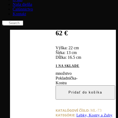
Naša dielňa
Čalúnnictvo
Kontakt
62
€
Výška: 22 cm
Šírka: 13 cm
Dĺžka: 16.5 cm
1 NA SKLADE
množstvo
Pokladnička-
Kostra
Pridať do košíka
KATALÓGOVÉ ČÍSLO:
ML-73
KATEGÓRIE:
Lebky, Kostry a Zuby