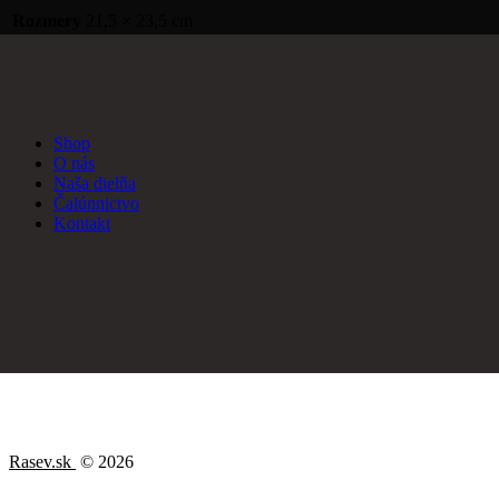
Rozmery
21,5 × 23,5 cm
Shop
O nás
Naša dielňa
Čalúnnictvo
Kontakt
Rasev.sk
© 2026