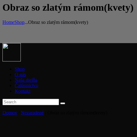
Obraz so zlatým rámom(kvety)
Home
Shop
...
Obraz so zlatým rámom(kvety)
Shop
O nás
Naša dielňa
Čalúnnictvo
Kontakt
Domov
/
Nezaradené
/ Obraz so zlatým rámom(kvety)