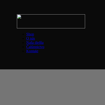
Shop
O nás
Naša dielňa
Čalúnnictvo
Kontakt