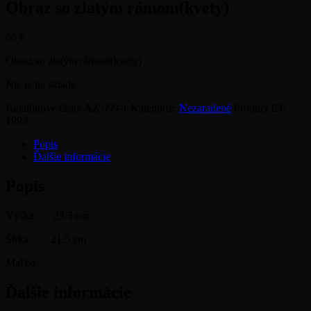
Obraz so zlatým rámom(kvety)
66
€
Obraz so zlatým rámom(kvety)
Nie je na sklade
Katalógové číslo:
AZ 999-1
Kategórie:
Nezaradené
Product ID:
1993
Popis
Ďalšie informácie
Popis
Výška 23.5 cm
Šírka 21.5 cm
Maľba
Ďalšie informácie