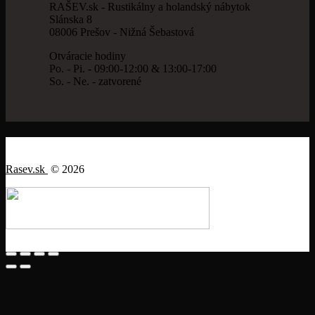
RAŠEV.sk - Rustikálny a holandský nábytok
Slánska 8
08006 Prešov - Nižná Šebastová
Otváracie hodiny
Po. - Pi. - 09:00-12:00 & 13:00-17:00
So. - Ne. - zatvorené
Rasev.sk
© 2026