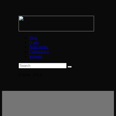
Shop
O nás
Naša dielňa
Čalúnnictvo
Kontakt
0 items
-
0 €
0