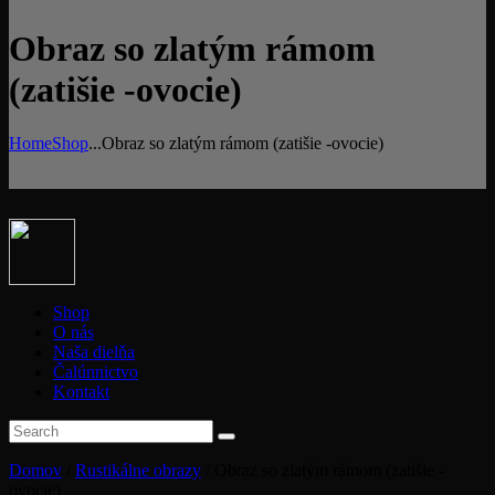
Obraz so zlatým rámom
(zatišie -ovocie)
Home
Shop
...
Obraz so zlatým rámom (zatišie -ovocie)
Shop
O nás
Naša dielňa
Čalúnnictvo
Kontakt
Domov
/
Rustikálne obrazy
/ Obraz so zlatým rámom (zatišie -
ovocie)