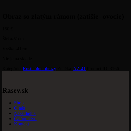
Obraz so zlatým rámom (zatišie -ovocie)
150
€
Šírka-51cm
Výška -41cm
Nie je na sklade
Kategórie:
Rustikálne obrazy
Značka:
AZ-41
Product ID:
3166
Rasev.sk
Shop
O nás
Naša dielňa
Čalúnnictvo
Kontakt