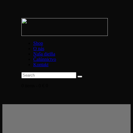
Shop
O nás
Naša dielňa
Čalúnnictvo
Kontakt
0 items
-
0 €
0