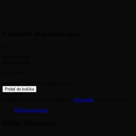
Liatinové klopkadlo sova
20
€
šírka 15,6 cm
dĺžka 19,9 cm
1 na sklade
množstvo Liatinové klopkadlo sova
Pridať do košíka
Katalógové číslo:
TX -60
Kategórie:
Klopkadlá
Product ID:
2134
Ďalšie informácie
Ďalšie informácie