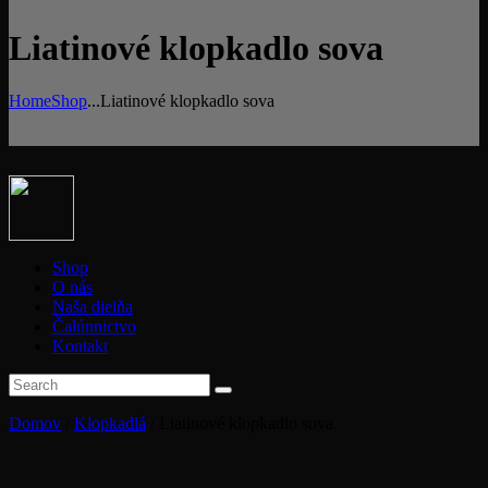
Liatinové klopkadlo sova
Home
Shop
...
Liatinové klopkadlo sova
Shop
O nás
Naša dielňa
Čalúnnictvo
Kontakt
Domov
/
Klopkadlá
/ Liatinové klopkadlo sova