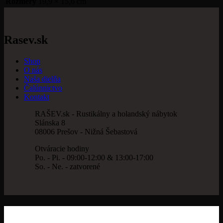
Rozmery
19,9 × 15,6 cm
Rasev.sk
Shop
O nás
Naša dielňa
Čalúnnictvo
Kontakt
RAŠEV.sk - Rustikálny a holandský nábytok
Slánska 8
08006 Prešov - Nižná Šebastová
Otváracie hodiny
Po. - Pi. - 09:00-12:00 & 13:00-17:00
So. - Ne. - zatvorené