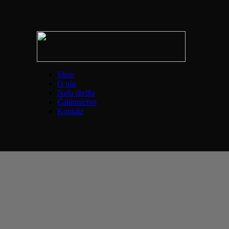
Shop
O nás
Naša dielňa
Čalúnnictvo
Kontakt