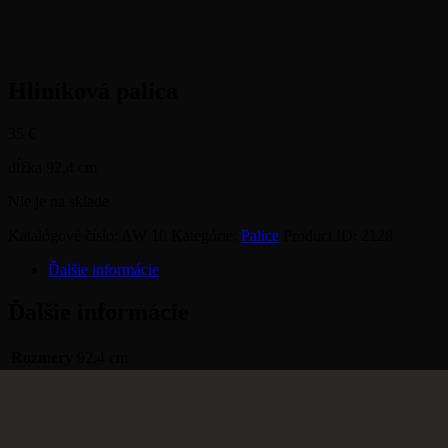
Hliníková palica
35
€
dĺžka 92,4 cm
Nie je na sklade
Katalógové číslo:
AW 10
Kategórie:
Palice
Product ID:
2128
Ďalšie informácie
Ďalšie informácie
Rozmery
92,4 cm