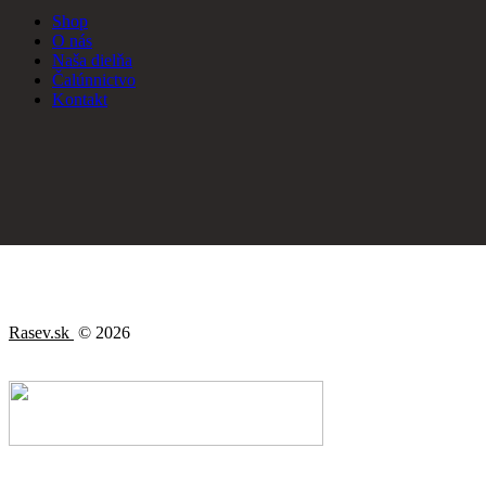
Shop
O nás
Naša dielňa
Čalúnnictvo
Kontakt
Rasev.sk
© 2026