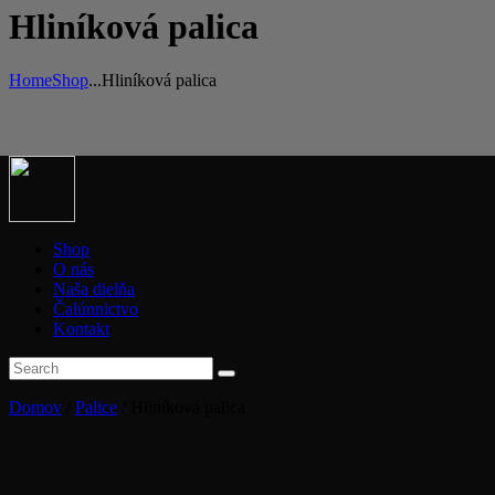
Hliníková palica
Home
Shop
...
Hliníková palica
Shop
O nás
Naša dielňa
Čalúnnictvo
Kontakt
Domov
/
Palice
/ Hliníková palica