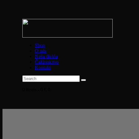
Shop
O nás
Naša dielňa
Čalúnnictvo
Kontakt
0 items
-
0 €
0