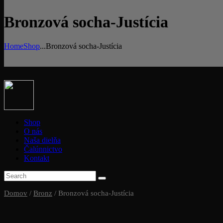
Bronzová socha-Justícia
Home
Shop
...
Bronzová socha-Justícia
Shop
O nás
Naša dielňa
Čalúnnictvo
Kontakt
Domov
/
Bronz
/ Bronzová socha-Justícia