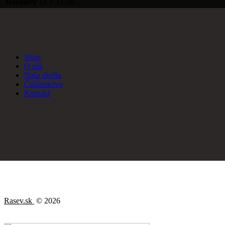
Rozmery
13 × 23 cm
Shop
O nás
Naša dielňa
Čalúnnictvo
Kontakt
Rasev.sk
© 2026