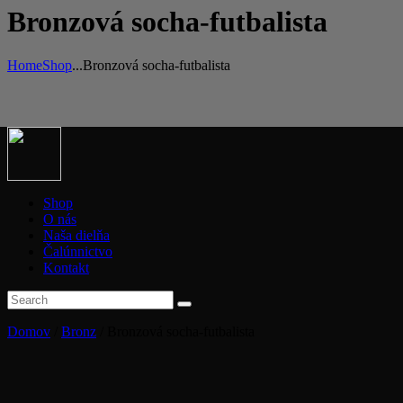
Bronzová socha-futbalista
Home
Shop
...
Bronzová socha-futbalista
Shop
O nás
Naša dielňa
Čalúnnictvo
Kontakt
Domov
/
Bronz
/ Bronzová socha-futbalista