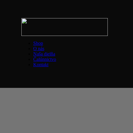
Shop
O nás
Naša dielňa
Čalúnnictvo
Kontakt